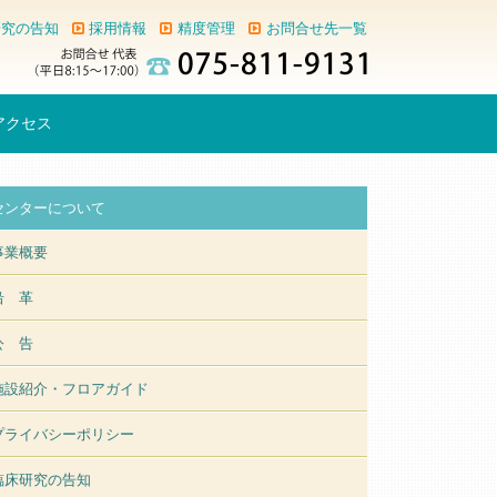
研究の告知
採用情報
精度管理
お問合せ先一覧
アクセス
センターについて
事業概要
沿 革
公 告
施設紹介・フロアガイド
プライバシーポリシー
臨床研究の告知