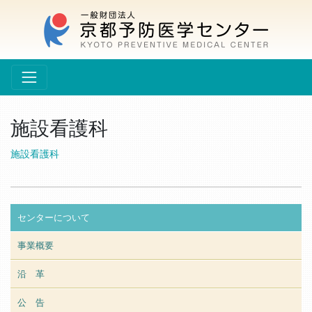
施設看護科
施設看護科
センターについて
事業概要
沿 革
公 告