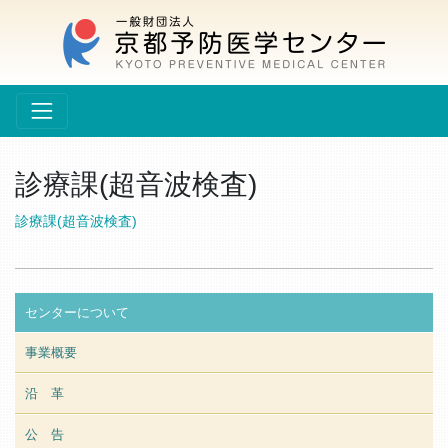
診療課(超音波検査)
診療課(超音波検査)
センターについて
事業概要
沿 革
公 告