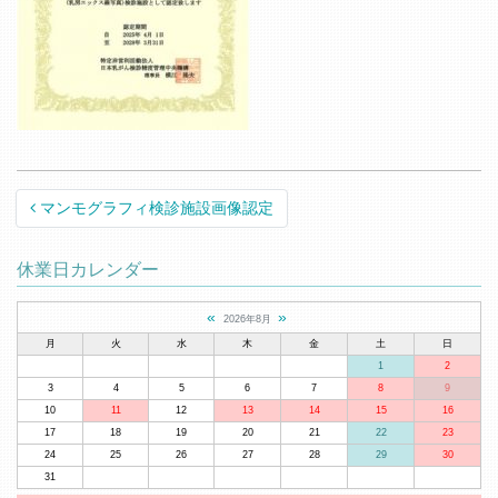
Post navigation
マンモグラフィ検診施設画像認定
休業日カレンダー
«
»
2026年8月
月
火
水
木
金
土
日
1
2
3
4
5
6
7
8
9
10
11
12
13
14
15
16
17
18
19
20
21
22
23
24
25
26
27
28
29
30
31