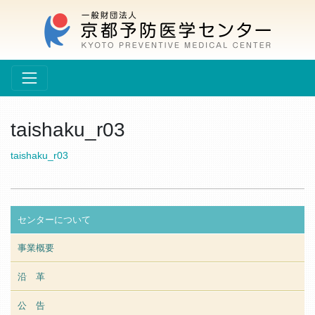
taishaku_r03
taishaku_r03
センターについて
事業概要
沿 革
公 告