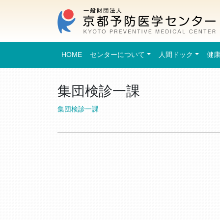
HOME
センターについて
人間ドック
健
集団検診一課
集団検診一課