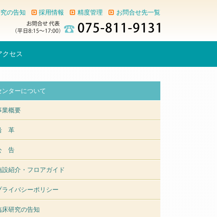
研究の告知
採用情報
精度管理
お問合せ先一覧
アクセス
センターについて
事業概要
沿 革
公 告
施設紹介・フロアガイド
プライバシーポリシー
臨床研究の告知