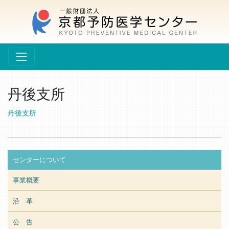
丹後支所
丹後支所
センターについて
事業概要
沿 革
公 告