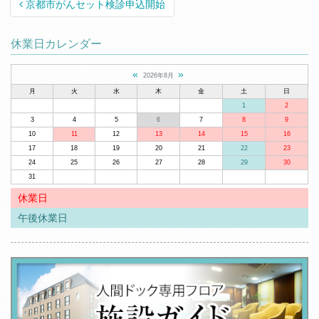
Post navigation
京都市がんセット検診申込開始
休業日カレンダー
«
»
2026年8月
月
火
水
木
金
土
日
1
2
3
4
5
6
7
8
9
10
11
12
13
14
15
16
17
18
19
20
21
22
23
24
25
26
27
28
29
30
31
休業日
午後休業日