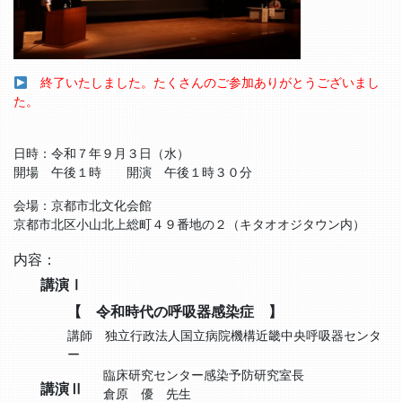
終了いたしました。たくさんのご参加ありがとうございまし
た。
日時：令和７年９月３日（水）
開場 午後１時 開演 午後１時３０分
会場：京都市北文化会館
京都市北区小山北上総町４９番地の２（キタオオジタウン内）
内容：
講演Ⅰ
【 令和時代の呼吸器感染症 】
講師 独立行政法人国立病院機構近畿中央呼吸器センタ
ー
臨床研究センター感染予防研究室長
講演Ⅱ
倉原 優 先生