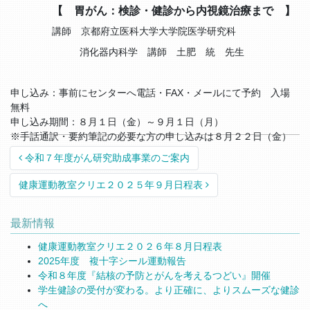
【 胃がん：検診・健診から内視鏡治療まで 】
講師 京都府立医科大学大学院医学研究科
消化器内科学 講師 土肥 統 先生
申し込み：事前にセンターへ電話・FAX・メールにて予約 入場
無料
申し込み期間：８月１日（金）～９月１日（月）
※手話通訳・要約筆記の必要な方の申し込みは８月２２日（金）
まで
Post navigation
令和７年度がん研究助成事業のご案内
健康運動教室クリエ２０２５年９月日程表
最新情報
健康運動教室クリエ２０２６年８月日程表
2025年度 複十字シール運動報告
令和８年度『結核の予防とがんを考えるつどい』開催
学生健診の受付が変わる。より正確に、よりスムーズな健診
へ