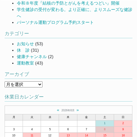
令和８年度『結核の予防とがんを考えるつどい』開催
学生健診の受付が変わる。より正確に、よりスムーズな健診
へ
パーソナル運動プログラム予約スタート
カテゴリー
お知らせ
(53)
休 診
(31)
健康チャンネル
(2)
運動教室
(43)
アーカイブ
アーカイブ
休業日カレンダー
«
»
2026年8月
月
火
水
木
金
土
日
1
2
3
4
5
6
7
8
9
10
11
12
13
14
15
16