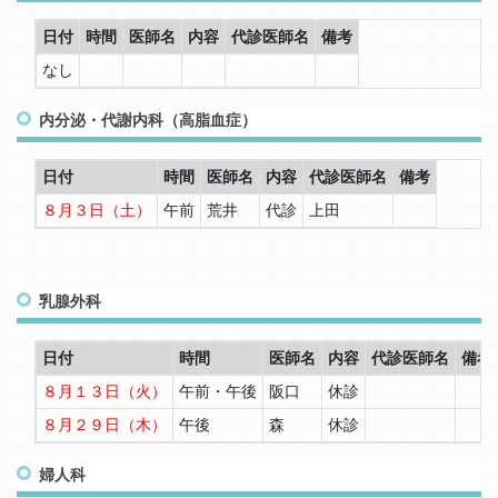
日付
時間
医師名
内容
代診医師名
備考
なし
内分泌・代謝内科（高脂血症）
日付
時間
医師名
内容
代診医師名
備考
８月３日（土）
午前
荒井
代診
上田
乳腺外科
日付
時間
医師名
内容
代診医師名
備考
８月１３日（火）
午前・午後
阪口
休診
８月２９日（木）
午後
森
休診
婦人科